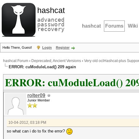
hashcat
advanced
password
hashcat
Forums
Wiki
recovery
Hello There, Guest!
Login
Register
hashcat Forum
›
Deprecated; Ancient Versions
›
Very old oclHashcat-plus Suppor
ERROR: cuModuleLoad() 209 again
ERROR: cuModuleLoad() 209
rolter09
Junior Member
10-04-2012, 03:18 PM
so what can i do to fix the error?