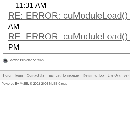
11:01 AM
RE: ERROR: cuModuleLoad() 
AM
RE: ERROR: cuModuleLoad() 
PM
View a Printable Version
Forum Team
Contact Us
hashcat Homepage
Return to Top
Lite (Archive
Powered By
MyBB
, © 2002-2026
MyBB Group
.