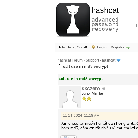
hashcat
advanced
password
recovery
Hello There, Guest!
Login
Register
hashcat Forum
›
Support
›
hashcat
salt use in md5 encrypt
salt use in md5 encrypt
skczero
Junior Member
11-14-2024, 11:18 AM
Xin chào, tôi muốn hỏi tất cả những ai đã 
băm md5, cảm ơn rất nhiều vì câu trả lời 