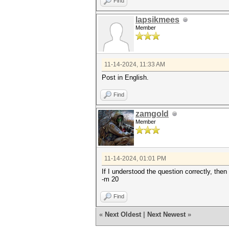
Find
lapsikmees
Member
11-14-2024, 11:33 AM
Post in English.
Find
zamgold
Member
11-14-2024, 01:01 PM
If I understood the question correctly, the
-m 20
Find
«
Next Oldest
|
Next Newest
»