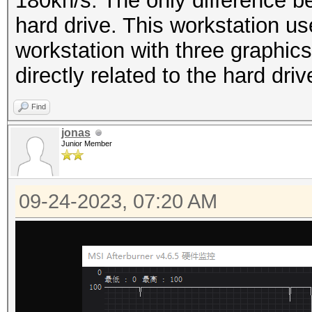
180kh/s. The only difference be
核心：1632MHz 内存：500
Restore.Sub.#3...：
hard drive. This workstation 
Candidate.Engine.：
workstation with three graphi
候选人.#1....: byk73081
directly related to the hard dri
候选人.#2....: bzx19870
Find
候选人.#3...: blr980824
jonas
Hardware.Mon.#1..：
Junior Member
核心：1645MHz 内存：500
Hardware.Mon.#2..：
09-24-2023, 07:20 AM
核心：1670MHz 内存：500
Hardware.Mon.#3..：
核心：1632MHz 内存：500