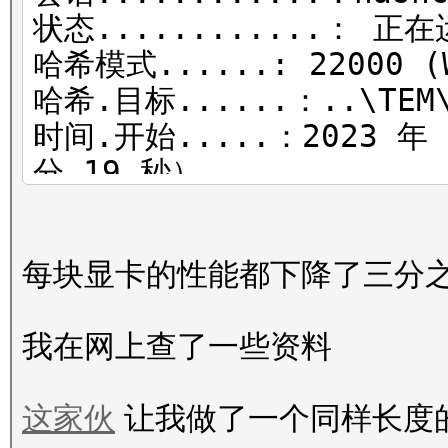
速度.#1......: 295.1 k
状态............： 正
环:1024 Thr:512 Vec:1
哈希模式......: 22000 (W
速度.#2......: 298.1 k
哈希.目标......：..\TEM\
环:1024 Thr:512 Vec:1
时间.开始.....：2023 年 
速度.#3......: 284.1 k
分 19 秒）
环:1024 Thr:512 Vec:1
预计时间...：2023 年 9 月
速度.#*........: 877.8
56 秒）
已恢复......：0/1 (0.0
每块显卡的性能都下降了三分
Kernel.Feature...：纯
摘要（新）
Guess.Base......: 文件
进度......: 7569870/302
我在网上查了一些资料
birthday.dic)
已拒绝......: 0/7569870
猜测.队列......：1/1 (10
恢复点....: 0/589860 (0
这家伙
让我做了一个同样长度
速度.#1......: 227.8 k
Restore.Sub.#1...：