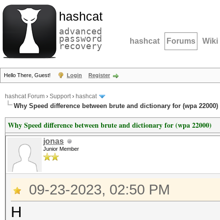
hashcat
advanced
password
hashcat
Forums
Wiki
recovery
Hello There, Guest!
Login
Register
hashcat Forum
›
Support
›
hashcat
Why Speed difference between brute and dictionary for (wpa 22000)
Why Speed difference between brute and dictionary for (wpa 22000)
jonas
Junior Member
09-23-2023, 02:50 PM
H