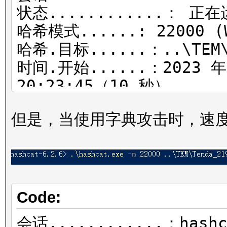
状态............： 正
哈希模式......: 22000 (W
哈希.目标......：..\TEM\
时间.开始......：2023 
20:23:45（10 秒）
预计时间...：2023 年 9 月
但是，当使用字典攻击时，速度下降
36 秒）
Kernel.Feature...：纯
Guess.Base......：文件
(..\dic\60w_chinese_
Guess.Mod........：文件
Code:
2025.txt），右侧
会话............：hashc