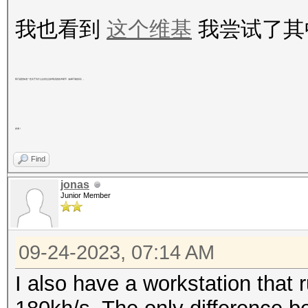
环:1024 Thr:512 Vec:1
3072
我也看到
这个维基
我尝试了其
速度.#2......: 231.9 k
Restore.Sub.#2...：
环:1024 Thr:512 Vec:1
Restore.Sub.#3...：
速度.#3......: 218.5 k
我只是想知道一些关于为什么会发生这种情况的技术细节（如果可能的话）。
Candidate.Engine.：
环:1024 Thr:512 Vec:1
候选人.#1....: aan1155 
速度.#*........: 678.6
多谢！
候选人.#2....: lanhuaim
已恢复......：0/1 (0.0
Find
候选人.#3....: fuzhuomi
摘要（新）
jonas
Hardware.Mon.#1..：
Junior Member
进度......: 51612106/86
核心：1645MHz 内存：500
拒绝......: 2506/51612
Hardware.Mon.#2..：
09-24-2023, 07:14 AM
恢复点...: 50628950/863
核心：1670MHz 内存：500
Restore.Sub.#1...：
I also have a workstation that 
Hardware.Mon.#3..：
Restore.Sub.#2...：