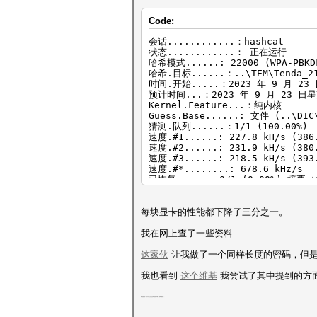
Candidate.Engine.：设备生成器
候选人.#1....: aan1155 -> fuzhu
Code:
候选人.#2....: lanhuaimin1155 -
候选人.#3....: fuzhuoming1144 -
会话............：hashcat
Hardware.Mon.#1..：温度：45c 
状态............： 正在运行
Hardware.Mon.#2..：温度：46c 
哈希模式......: 22000 (WPA-PBKDF
Hardware.Mon.#3..：温度：50c 
哈希.目标......：..\TEM\Tenda_21
时间.开始.....：2023 年 9 月 23
预计时间...：2023 年 9 月 23 日星
Kernel.Feature...：纯内核
Guess.Base......: 文件 (..\DIC
猜测.队列......：1/1 (100.00%)
速度.#1......: 227.8 kH/s (386
速度.#2......: 231.9 kH/s (380
速度.#3......: 218.5 kH/s (393
速度.#*........: 678.6 kHz/s
已恢复......：0/1 (0.00%) 摘要
进度......: 51612106/863160889
拒绝......: 2506/51612106 (0.0
恢复点...: 50628950/863160889 (
每块显卡的性能都下降了三分之一。
Restore.Sub.#1...：盐：0 放大器
Restore.Sub.#2...：盐：0 放大器
我在网上查了一些资料
Restore.Sub.#3...：盐：0 放大器
Candidate.Engine.：设备生成器
这家伙
让我做了一个同样长度的密码，但
候选人.#1....: byk730812 -> bzx
候选人.#2....: bzx19870113 -> b
我也看到
这个维基
我尝试了其中提到的方
候选人.#3...: blr980824 -> bcn2
Hardware.Mon.#1..：温度：52c 
我只是想知道一些关于为什么会发生这种情况的技术细节（如果可能的话）。
Hardware.Mon.#2..：温度：53c 