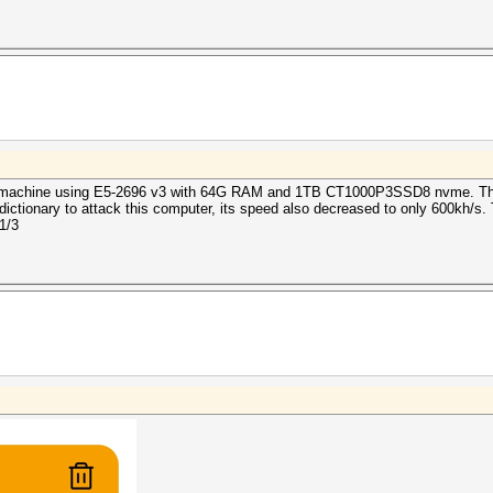
new machine using E5-2696 v3 with 64G RAM and 1TB CT1000P3SSD8 nvme. Thi
ctionary to attack this computer, its speed also decreased to only 600kh/s. Th
1/3