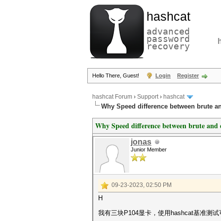
hashcat
advanced
password
recovery
Hello There, Guest!
Login
Register
hashcat Forum
›
Support
›
hashcat
Why Speed difference between brute an
Why Speed difference between brute and 
jonas
Junior Member
09-23-2023, 02:50 PM
H
我有三块P104显卡，使用hashcat基准测试