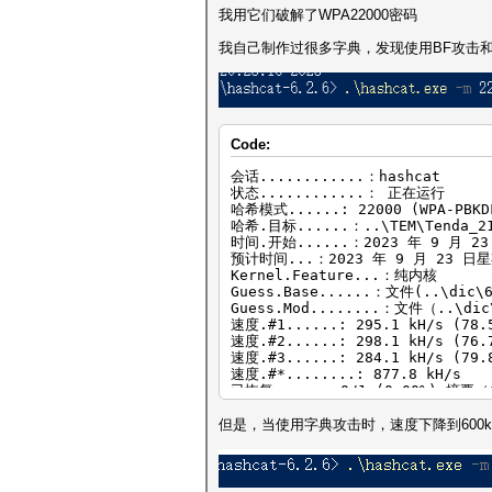
我用它们破解了WPA22000密码
我自己制作过很多字典，发现使用BF攻击和超过60
Code:
会话............：hashcat
状态............： 正在运行
哈希模式......: 22000 (WPA-PBKDF
哈希.目标......：..\TEM\Tenda_21
时间.开始......：2023 年 9 月 2
预计时间...：2023 年 9 月 23 日星
Kernel.Feature...：纯内核
Guess.Base......：文件(..\dic\
Guess.Mod........：文件（..\dic
速度.#1......: 295.1 kH/s (78.
速度.#2......: 298.1 kH/s (76.
速度.#3......: 284.1 kH/s (79.
速度.#*........: 877.8 kH/s
已恢复......：0/1 (0.00%) 摘要
进度......: 7569870/302598180 
已拒绝......: 0/7569870 (0.00%
但是，当使用字典攻击时，速度下降到600kh
恢复点....: 0/589860 (0.00%)
Restore.Sub.#1...：盐：0 放大器：
Restore.Sub.#2...：盐：0 放大器
Restore.Sub.#3...：盐：0 放大器