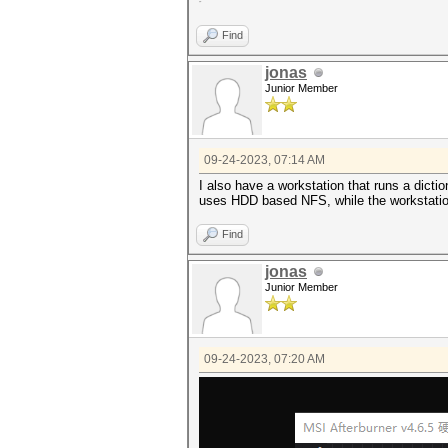
Hardware.Mon.#3..：温度：56c 
多谢！
Find
jonas
Junior Member
09-24-2023, 07:14 AM
I also have a workstation that runs a dicti
uses HDD based NFS, while the workstation
Find
jonas
Junior Member
09-24-2023, 07:20 AM