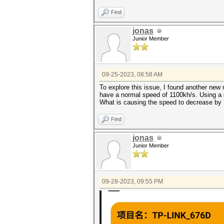
Find
jonas
Junior Member
09-25-2023, 08:58 AM
To explore this issue, I found another 
have a normal speed of 1100kh/s. Using a di
What is causing the speed to decrease by 
Find
jonas
Junior Member
09-28-2023, 09:55 PM