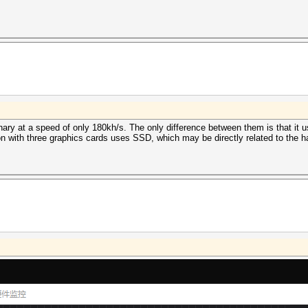
风扇：31% 利用率：100% 核心：1632MHz 内存：5005MHz 总线：4
onary at a speed of only 180kh/s. The only difference between them is that it u
 with three graphics cards uses SSD, which may be directly related to the h