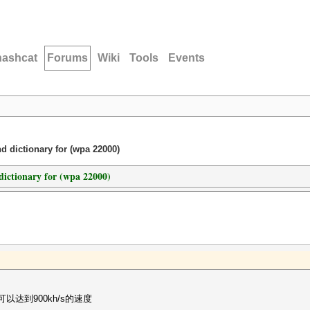
hashcat
Forums
Wiki
Tools
Events
d dictionary for (wpa 22000)
dictionary for (wpa 22000)
可以达到900kh/s的速度