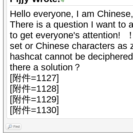
Hello everyone, I am Chinese,
There is a question I want to a
to get everyone's attention!
set or Chinese characters as z
hashcat cannot be deciphered
there a solution？
[附件=1127]
[附件=1128]
[附件=1129]
[附件=1130]
Find