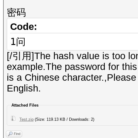
密码
Code:
1问
[/引用]The hash value is too lon
example.The password for this
is a Chinese character.,Please 
English.
Attached Files
Test.zip
(Size: 119.13 KB / Downloads: 2)
Find