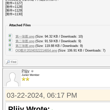
[附件=1127]
[附件=1128]
[附件=1129]
[附件=1130]
Attached Files
第一张图.png
(Size: 94.32 KB / Downloads: 10)
第二张图.png
(Size: 91.59 KB / Downloads: 9)
第三张图.png
(Size: 119.88 KB / Downloads: 9)
QQ图片20240322214654.png
(Size: 106.91 KB / Downloads: 7)
Find
Pljjy
Junior Member
03-22-2024, 06:17 PM
Pljjy Wrote: