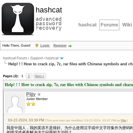
hashcat
advanced
password
hashcat
Forums
Wiki
recovery
Hello There, Guest!
Login
Register
hashcat Forum
›
Support
›
hashcat
Help! ! ! How to crack zip, 7z, rar files with Chinese symbols and c
Pages (2):
1
2
Next »
Help! ! ! How to crack zip, 7z, rar files with Chinese symbols and char
Pljjy
Junior Member
03-22-2024, 03:39 PM
(This post was last modified: 03-22-2024, 03:47 PM by
Pljjy
.)
我是中国人，我的英语不是很好。为什么使用汉字或中文字符集作为密码时h
的情况或者有解决这个问题的方法吗？