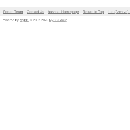
Forum Team
Contact Us
hashcat Homepage
Return to Top
Lite (Archive
Powered By
MyBB
, © 2002-2026
MyBB Group
.